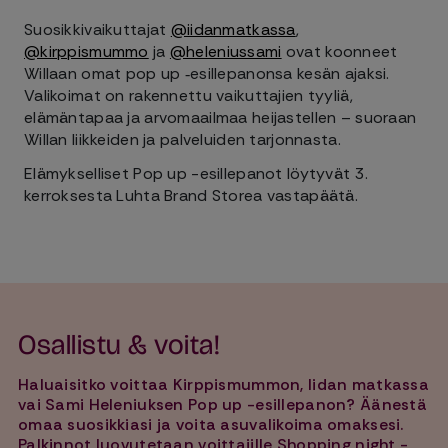
Suosikkivaikuttajat
@iidanmatkassa
,
@kirppismummo
ja
@heleniussami
ovat koonneet
Willaan omat pop up ‑esillepanonsa kesän ajaksi.
Valikoimat on rakennettu vaikuttajien tyyliä,
elämäntapaa ja arvomaailmaa heijastellen – suoraan
Willan liikkeiden ja palveluiden tarjonnasta.
Elämykselliset Pop up -esillepanot löytyvät 3.
kerroksesta Luhta Brand Storea vastapäätä.
Osallistu & voita!
Haluaisitko voittaa Kirppismummon, Iidan matkassa
vai Sami Heleniuksen Pop up -esillepanon? Äänestä
omaa suosikkiasi ja voita asuvalikoima omaksesi.
Palkinnot luovutetaan voittajille Shopping night -