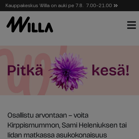
Kauppakeskus Willa on auki pe 7.8.
7.00-21.00
Osallistu arvontaan – voita
Kirppismummon, Sami Heleniuksen tai
Iidan matkassa asukokonaisuus