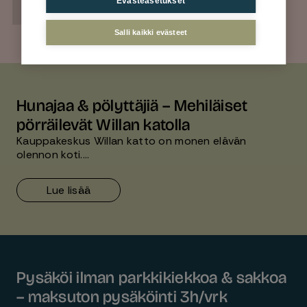
Evästeasetukset
LÄHETÄ
Salli kaikki evästeet
Hunajaa & pölyttäjiä – Mehiläiset
pörräilevät Willan katolla
Kauppakeskus Willan katto on monen elävän
olennon koti.…
Lue lisää
Pysäköi ilman parkkikiekkoa & sakkoa
– maksuton pysäköinti 3h/vrk