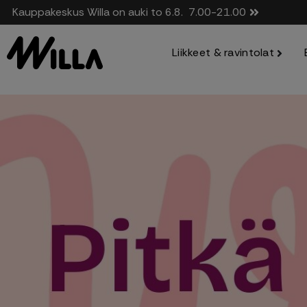
Kauppakeskus Willa on auki to 6.8.
7.00-21.00
Liikkeet & ravintolat