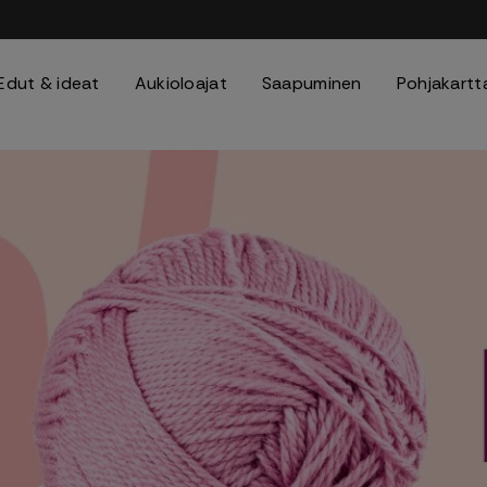
Edut & ideat
Aukioloajat
Saapuminen
Pohjakartt