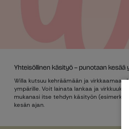
Yhteisöllinen käsityö – punotaan kesää
Willa kutsuu kehräämään ja virkkaamaan k
ympärille. Voit lainata lankaa ja virkkuuko
mukanasi itse tehdyn käsityön (esimerkiksi 
kesän ajan.