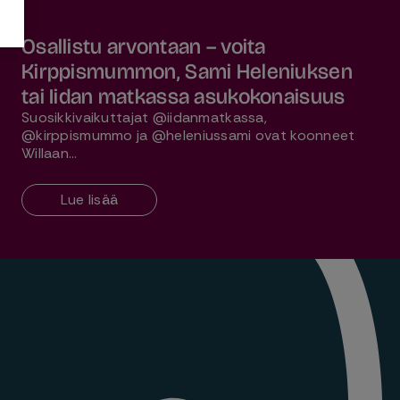
Osallistu arvontaan – voita
Kirppismummon, Sami Heleniuksen
tai Iidan matkassa asukokonaisuus
Suosikkivaikuttajat @iidanmatkassa,
@kirppismummo ja @heleniussami ovat koonneet
Willaan…
Lue lisää