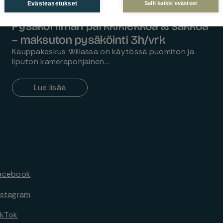
Evästeasetukset
Salli kaikki evästeet
Pysäköi ilman parkkikiekkoa & sakkoa
– maksuton pysäköinti 3h/vrk
Kauppakeskus Willassa on käytössä puomiton ja
liputon kamerapohjainen…
Lue lisää
Facebook
Instagram
ikTok