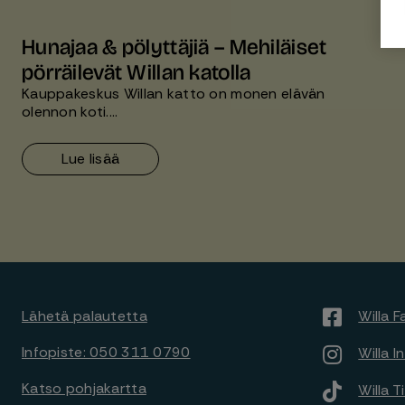
Hunajaa & pölyttäjiä – Mehiläiset
pörräilevät Willan katolla
Kauppakeskus Willan katto on monen elävän
olennon koti.…
Lue lisää
Lähetä palautetta
Willa 
Infopiste: 050 311 0790
Willa 
Katso pohjakartta
Willa T