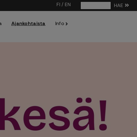
FI
/
EN
HAE
a
Ajankohtaista
Info