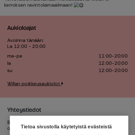
kerroksen ravintolamaailmaan!
Aukioloajat
Avoinna tänään:
La 12:00 - 20:00
ma-pe
11:00-20:00
la
12:00-20:00
su
12:00-20:00
Willan poikkeusaukiolot
Yhteystiedot
Sähköposti
Tietoa sivustolla käytetyistä evästeistä
office.noodlemaster@gmail.com