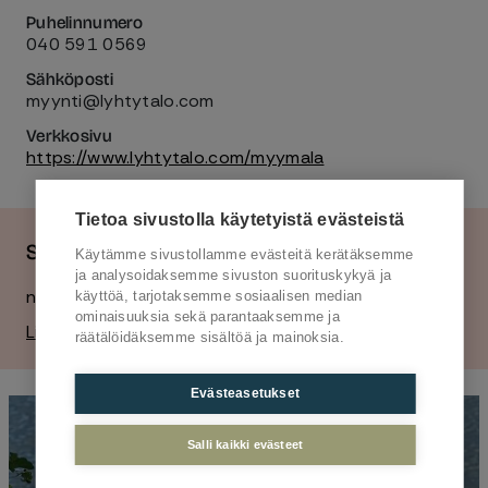
Puhelinnumero
040 591 0569
Sähköposti
myynti@lyhtytalo.com
Verkkosivu
https://www.lyhtytalo.com/myymala
Tietoa sivustolla käytetyistä evästeistä
Sijainti
Käytämme sivustollamme evästeitä kerätäksemme
ja analysoidaksemme sivuston suorituskykyä ja
nro 341
,
3. krs
,
W2
käyttöä, tarjotaksemme sosiaalisen median
ominaisuuksia sekä parantaaksemme ja
Liikkeen sijainti Willan pohjakartassa
räätälöidäksemme sisältöä ja mainoksia.
Evästeasetukset
Salli kaikki evästeet