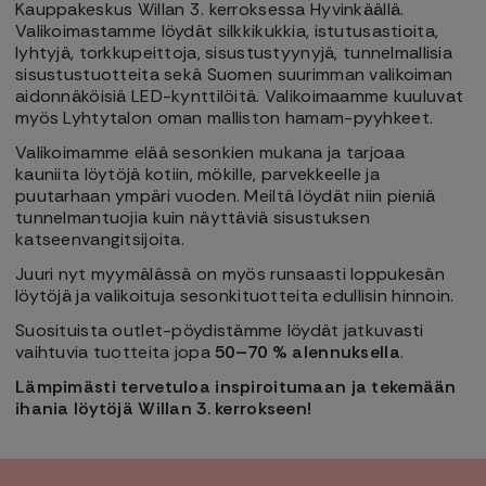
Kauppakeskus Willan 3. kerroksessa Hyvinkäällä.
Valikoimastamme löydät silkkikukkia, istutusastioita,
lyhtyjä, torkkupeittoja, sisustustyynyjä, tunnelmallisia
sisustustuotteita sekä Suomen suurimman valikoiman
aidonnäköisiä LED-kynttilöitä. Valikoimaamme kuuluvat
myös Lyhtytalon oman malliston hamam-pyyhkeet.
Valikoimamme elää sesonkien mukana ja tarjoaa
kauniita löytöjä kotiin, mökille, parvekkeelle ja
puutarhaan ympäri vuoden. Meiltä löydät niin pieniä
tunnelmantuojia kuin näyttäviä sisustuksen
katseenvangitsijoita.
Juuri nyt myymälässä on myös runsaasti loppukesän
löytöjä ja valikoituja sesonkituotteita edullisin hinnoin.
Suosituista outlet-pöydistämme löydät jatkuvasti
vaihtuvia tuotteita jopa
50–70 % alennuksella
.
Lämpimästi tervetuloa inspiroitumaan ja tekemään
ihania löytöjä Willan 3. kerrokseen!