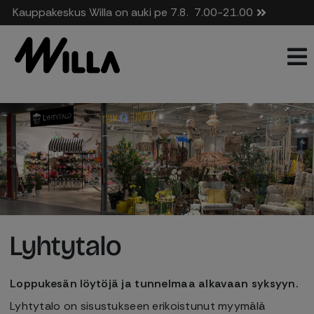
Kauppakeskus Willa on auki pe 7.8.
7.00-21.00
Lyhtytalo
Loppukesän löytöjä ja tunnelmaa alkavaan syksyyn.
Lyhtytalo on sisustukseen erikoistunut myymälä