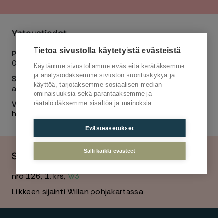
Yhteystiedot
Tietoa sivustolla käytetyistä evästeistä
Puhelinnumero
09 512 7298
Käytämme sivustollamme evästeitä kerätäksemme
ja analysoidaksemme sivuston suorituskykyä ja
Sähköposti
käyttöä, tarjotaksemme sosiaalisen median
asiakaspalvelu@jalonom.fi
ominaisuuksia sekä parantaaksemme ja
Verkkosivu
räätälöidäksemme sisältöä ja mainoksia.
https://www.jalonom.com/
Evästeasetukset
Salli kaikki evästeet
Sijainti
nro 126
,
1. krs
,
W3
Liikkeen sijainti Willan pohjakartassa