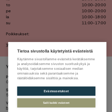
to
10:00-20:00
pe
10:00-20:00
la
10:00-18:00
su
11:00-17:00
Poikkeukset:
Willan poikkeusaukiolot
Tietoa sivustolla käytetyistä evästeistä
Käytämme sivustollamme evästeitä kerätäksemme
ja analysoidaksemme sivuston suorituskykyä ja
Yhteystiedot
käyttöä, tarjotaksemme sosiaalisen median
ominaisuuksia sekä parantaaksemme ja
Puhelinnumero
räätälöidäksemme sisältöä ja mainoksia.
019 415 880
Sähköposti
Evästeasetukset
522@ginatricot.com
Verkkosivu
Salli kaikki evästeet
https://www.ginatricot.com/fi/start