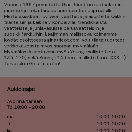
Vuonna 1997 perustettu Gina Tricot on ruotsalainen
muotiketju, joka tarjoaa uusimpia trendejä naisille.
Meiltä asiakkaat löytävät vaatteita ja asusteita kaikkiin
tilanteisiin ja kaikille viikonpäiville, trendikkäistä
vaatteista ja juhla-asuista perusvaatteisiin ja
suosikkifarkkuihin. Laajimman mallistovalikoimamme
löydät osoitteesta ginatricot.com, voit tilata tuotteet
verkkokaupasta myös suoraan myymälään.
Myymälästä saatavana myös Young-mallisto (koot
134-170) sekä Young +14 teen- mallisto (koot XXS-L).
Tervetuloa Gina Tricot’iin!
Aukioloajat
Avoinna tänään:
To 10:00 - 20:00
ma
10:00-20:00
ti
10:00-20:00
ke
10:00-20:00